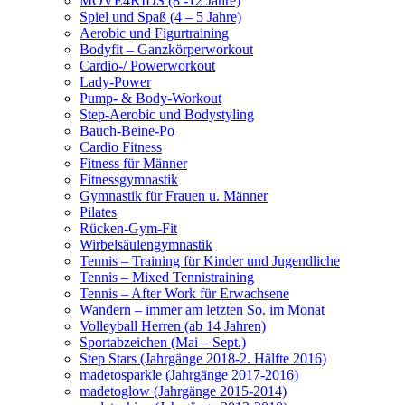
MOVE4KIDS (8 -12 Jahre)
Spiel und Spaß (4 – 5 Jahre)
Aerobic und Figurtraining
Bodyfit – Ganzkörperworkout
Cardio-/ Powerworkout
Lady-Power
Pump- & Body-Workout
Step-Aerobic und Bodystyling
Bauch-Beine-Po
Cardio Fitness
Fitness für Männer
Fitnessgymnastik
Gymnastik für Frauen u. Männer
Pilates
Rücken-Gym-Fit
Wirbelsäulengymnastik
Tennis – Training für Kinder und Jugendliche
Tennis – Mixed Tennistraining
Tennis – After Work für Erwachsene
Wandern – immer am letzten So. im Monat
Volleyball Herren (ab 14 Jahren)
Sportabzeichen (Mai – Sept.)
Step Stars (Jahrgänge 2018-2. Hälfte 2016)
madetosparkle (Jahrgänge 2017-2016)
madetoglow (Jahrgänge 2015-2014)