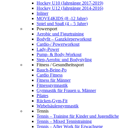
Hockey U10 (Jahrgänge 2017-2019)
Hockey U12 (Jahrgänge 2014-2016)
Inliner
MOVE4KIDS (8 -12 Jahre)
Spiel und Spaß (4 – 5 Jahre)
Powersport
Aerobic und Figurtraining
Bodyfit – Ganzkörperworkout
Cardio-/ Powerworkout
Lady-Power
Pump- & Body-Workout
Step-Aerobic und Bodystyling
Fitness / Gesundheitssport
Bauch-Beine-Po
Cardio Fitness
Fitness für Männer
Fitnessgymnastik
Gymnastik für Frauen u. Männer
Pilates
Rücken-Gym-Fit
Wirbelsäulengymnastik
Tennis
Tennis – Training für Kinder und Jugendliche
Tennis – Mixed Tennistraining
Tennis – After Work für Erwachsene