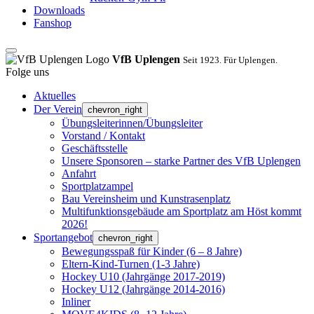
Downloads
Fanshop
VfB Uplengen
Seit 1923. Für Uplengen.
Folge uns
Aktuelles
Der Verein
chevron_right
Übungsleiterinnen/Übungsleiter
Vorstand / Kontakt
Geschäftsstelle
Unsere Sponsoren – starke Partner des VfB Uplengen
Anfahrt
Sportplatzampel
Bau Vereinsheim und Kunstrasenplatz
Multifunktionsgebäude am Sportplatz am Höst kommt
2026!
Sportangebot
chevron_right
Bewegungsspaß für Kinder (6 – 8 Jahre)
Eltern-Kind-Turnen (1-3 Jahre)
Hockey U10 (Jahrgänge 2017-2019)
Hockey U12 (Jahrgänge 2014-2016)
Inliner