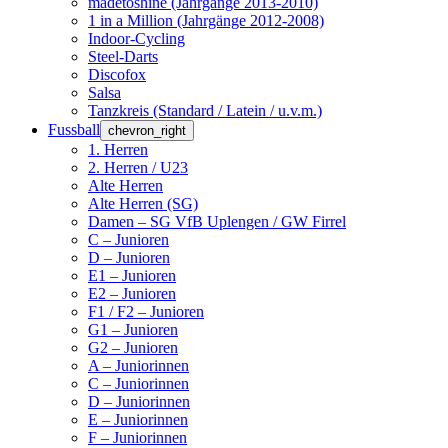
madetoshine (Jahrgänge 2013-2010)
1 in a Million (Jahrgänge 2012-2008)
Indoor-Cycling
Steel-Darts
Discofox
Salsa
Tanzkreis (Standard / Latein / u.v.m.)
Fussball
chevron_right
1. Herren
2. Herren / U23
Alte Herren
Alte Herren (SG)
Damen – SG VfB Uplengen / GW Firrel
C – Junioren
D – Junioren
E1 – Junioren
E2 – Junioren
F1 / F2 – Junioren
G1 – Junioren
G2 – Junioren
A – Juniorinnen
C – Juniorinnen
D – Juniorinnen
E – Juniorinnen
F – Juniorinnen