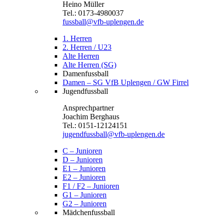
Heino Müller
Tel.: 0173-4980037
fussball@vfb-uplengen.de
1. Herren
2. Herren / U23
Alte Herren
Alte Herren (SG)
Damenfussball
Damen – SG VfB Uplengen / GW Firrel
Jugendfussball
Ansprechpartner
Joachim Berghaus
Tel.: 0151-12124151
jugendfussball@vfb-uplengen.de
C – Junioren
D – Junioren
E1 – Junioren
E2 – Junioren
F1 / F2 – Junioren
G1 – Junioren
G2 – Junioren
Mädchenfussball