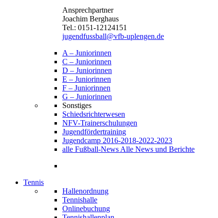
Ansprechpartner
Joachim Berghaus
Tel.: 0151-12124151
jugendfussball@vfb-uplengen.de
A – Juniorinnen
C – Juniorinnen
D – Juniorinnen
E – Juniorinnen
F – Juniorinnen
G – Juniorinnen
Sonstiges
Schiedsrichterwesen
NFV-Trainerschulungen
Jugendfördertraining
Jugendcamp 2016-2018-2022-2023
alle Fußball-News
Alle News und Berichte
Tennis
Hallenordnung
Tennishalle
Onlinebuchung
Tennishallenplan