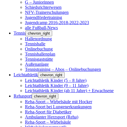
G – Juniorinnen
Schiedsrichterwesen
NFV-Trainerschulungen
Jugendfördertraining
Jugendcamp 2016-2018-2022-2023
alle Fußball-News
Tennis
chevron_right
Hallenordnung
Tennishalle
Onlinebuchung
Tennishallenplan
Tennisgaststätte
Außenanlage
Tennistraining – Abos – Onlinebuchungen
Leichtathletik
chevron_right
Leichtathletik Kinder (5 – 8 Jahre)
Leichtathletik Kinder (9 – 11 Jahre)
Leichtathletik Kinder (ab 11 Jahre) + Erwachsene
Rehasport
chevron_right
Reha-Sport – Wirbelsäule mit Hocker
Reha-Sport bei Lungenerkrankungen
Reha-Sport für Diabetiker
Ambulanter Herzsport (Reha)
Reha-Sport – Wirbelsäule