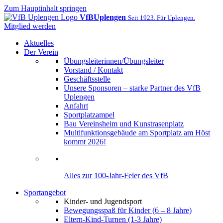
Zum Hauptinhalt springen
VfB
Uplengen
Seit 1923. Für Uplengen.
Mitglied werden
Aktuelles
Der Verein
Übungsleiterinnen/Übungsleiter
Vorstand / Kontakt
Geschäftsstelle
Unsere Sponsoren – starke Partner des VfB
Uplengen
Anfahrt
Sportplatzampel
Bau Vereinsheim und Kunstrasenplatz
Multifunktionsgebäude am Sportplatz am Höst
kommt 2026!
Alles zur 100-Jahr-Feier des VfB
Sportangebot
Kinder- und Jugendsport
Bewegungsspaß für Kinder (6 – 8 Jahre)
Eltern-Kind-Turnen (1-3 Jahre)