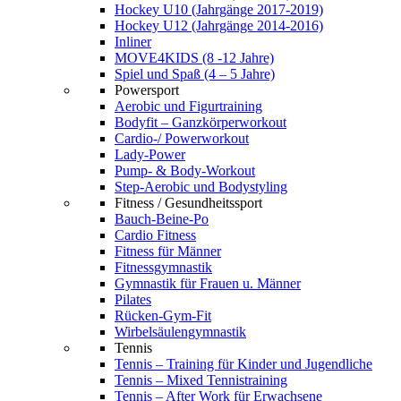
Hockey U10 (Jahrgänge 2017-2019)
Hockey U12 (Jahrgänge 2014-2016)
Inliner
MOVE4KIDS (8 -12 Jahre)
Spiel und Spaß (4 – 5 Jahre)
Powersport
Aerobic und Figurtraining
Bodyfit – Ganzkörperworkout
Cardio-/ Powerworkout
Lady-Power
Pump- & Body-Workout
Step-Aerobic und Bodystyling
Fitness / Gesundheitssport
Bauch-Beine-Po
Cardio Fitness
Fitness für Männer
Fitnessgymnastik
Gymnastik für Frauen u. Männer
Pilates
Rücken-Gym-Fit
Wirbelsäulengymnastik
Tennis
Tennis – Training für Kinder und Jugendliche
Tennis – Mixed Tennistraining
Tennis – After Work für Erwachsene