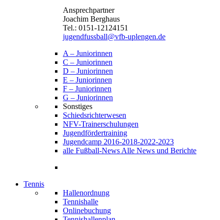
Ansprechpartner
Joachim Berghaus
Tel.: 0151-12124151
jugendfussball@vfb-uplengen.de
A – Juniorinnen
C – Juniorinnen
D – Juniorinnen
E – Juniorinnen
F – Juniorinnen
G – Juniorinnen
Sonstiges
Schiedsrichterwesen
NFV-Trainerschulungen
Jugendfördertraining
Jugendcamp 2016-2018-2022-2023
alle Fußball-News
Alle News und Berichte
Tennis
Hallenordnung
Tennishalle
Onlinebuchung
Tennishallenplan