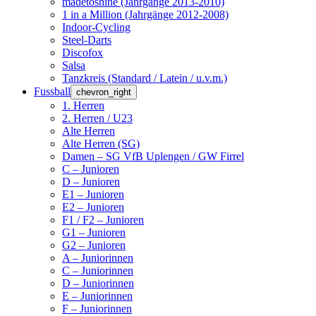
madetoshine (Jahrgänge 2013-2010)
1 in a Million (Jahrgänge 2012-2008)
Indoor-Cycling
Steel-Darts
Discofox
Salsa
Tanzkreis (Standard / Latein / u.v.m.)
Fussball
chevron_right
1. Herren
2. Herren / U23
Alte Herren
Alte Herren (SG)
Damen – SG VfB Uplengen / GW Firrel
C – Junioren
D – Junioren
E1 – Junioren
E2 – Junioren
F1 / F2 – Junioren
G1 – Junioren
G2 – Junioren
A – Juniorinnen
C – Juniorinnen
D – Juniorinnen
E – Juniorinnen
F – Juniorinnen