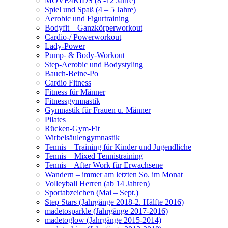
MOVE4KIDS (8 -12 Jahre)
Spiel und Spaß (4 – 5 Jahre)
Aerobic und Figurtraining
Bodyfit – Ganzkörperworkout
Cardio-/ Powerworkout
Lady-Power
Pump- & Body-Workout
Step-Aerobic und Bodystyling
Bauch-Beine-Po
Cardio Fitness
Fitness für Männer
Fitnessgymnastik
Gymnastik für Frauen u. Männer
Pilates
Rücken-Gym-Fit
Wirbelsäulengymnastik
Tennis – Training für Kinder und Jugendliche
Tennis – Mixed Tennistraining
Tennis – After Work für Erwachsene
Wandern – immer am letzten So. im Monat
Volleyball Herren (ab 14 Jahren)
Sportabzeichen (Mai – Sept.)
Step Stars (Jahrgänge 2018-2. Hälfte 2016)
madetosparkle (Jahrgänge 2017-2016)
madetoglow (Jahrgänge 2015-2014)