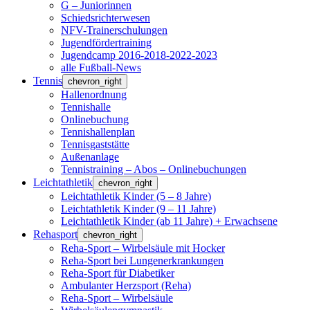
G – Juniorinnen
Schiedsrichterwesen
NFV-Trainerschulungen
Jugendfördertraining
Jugendcamp 2016-2018-2022-2023
alle Fußball-News
Tennis
chevron_right
Hallenordnung
Tennishalle
Onlinebuchung
Tennishallenplan
Tennisgaststätte
Außenanlage
Tennistraining – Abos – Onlinebuchungen
Leichtathletik
chevron_right
Leichtathletik Kinder (5 – 8 Jahre)
Leichtathletik Kinder (9 – 11 Jahre)
Leichtathletik Kinder (ab 11 Jahre) + Erwachsene
Rehasport
chevron_right
Reha-Sport – Wirbelsäule mit Hocker
Reha-Sport bei Lungenerkrankungen
Reha-Sport für Diabetiker
Ambulanter Herzsport (Reha)
Reha-Sport – Wirbelsäule