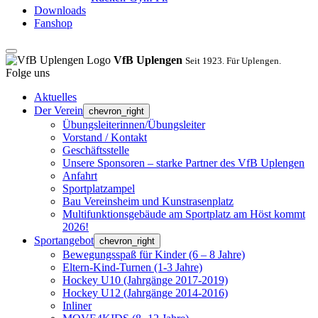
Downloads
Fanshop
VfB Uplengen
Seit 1923. Für Uplengen.
Folge uns
Aktuelles
Der Verein
chevron_right
Übungsleiterinnen/Übungsleiter
Vorstand / Kontakt
Geschäftsstelle
Unsere Sponsoren – starke Partner des VfB Uplengen
Anfahrt
Sportplatzampel
Bau Vereinsheim und Kunstrasenplatz
Multifunktionsgebäude am Sportplatz am Höst kommt
2026!
Sportangebot
chevron_right
Bewegungsspaß für Kinder (6 – 8 Jahre)
Eltern-Kind-Turnen (1-3 Jahre)
Hockey U10 (Jahrgänge 2017-2019)
Hockey U12 (Jahrgänge 2014-2016)
Inliner