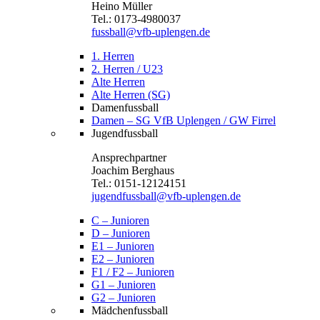
Heino Müller
Tel.: 0173-4980037
fussball@vfb-uplengen.de
1. Herren
2. Herren / U23
Alte Herren
Alte Herren (SG)
Damenfussball
Damen – SG VfB Uplengen / GW Firrel
Jugendfussball
Ansprechpartner
Joachim Berghaus
Tel.: 0151-12124151
jugendfussball@vfb-uplengen.de
C – Junioren
D – Junioren
E1 – Junioren
E2 – Junioren
F1 / F2 – Junioren
G1 – Junioren
G2 – Junioren
Mädchenfussball