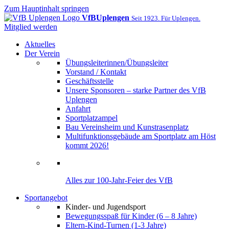
Zum Hauptinhalt springen
VfB
Uplengen
Seit 1923. Für Uplengen.
Mitglied werden
Aktuelles
Der Verein
Übungsleiterinnen/Übungsleiter
Vorstand / Kontakt
Geschäftsstelle
Unsere Sponsoren – starke Partner des VfB
Uplengen
Anfahrt
Sportplatzampel
Bau Vereinsheim und Kunstrasenplatz
Multifunktionsgebäude am Sportplatz am Höst
kommt 2026!
Alles zur 100-Jahr-Feier des VfB
Sportangebot
Kinder- und Jugendsport
Bewegungsspaß für Kinder (6 – 8 Jahre)
Eltern-Kind-Turnen (1-3 Jahre)