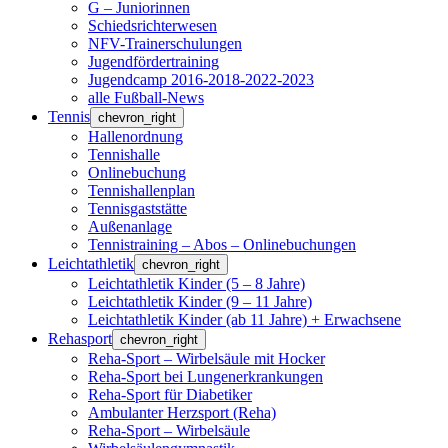
G – Juniorinnen
Schiedsrichterwesen
NFV-Trainerschulungen
Jugendfördertraining
Jugendcamp 2016-2018-2022-2023
alle Fußball-News
Tennis
chevron_right
Hallenordnung
Tennishalle
Onlinebuchung
Tennishallenplan
Tennisgaststätte
Außenanlage
Tennistraining – Abos – Onlinebuchungen
Leichtathletik
chevron_right
Leichtathletik Kinder (5 – 8 Jahre)
Leichtathletik Kinder (9 – 11 Jahre)
Leichtathletik Kinder (ab 11 Jahre) + Erwachsene
Rehasport
chevron_right
Reha-Sport – Wirbelsäule mit Hocker
Reha-Sport bei Lungenerkrankungen
Reha-Sport für Diabetiker
Ambulanter Herzsport (Reha)
Reha-Sport – Wirbelsäule