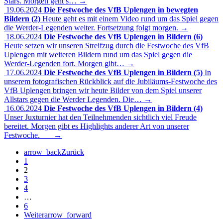
Stars. Morgen geht’s…
→
19.06.2024
Die Festwoche des VfB Uplengen in bewegten
Bildern (2)
Heute geht es mit einem Video rund um das Spiel gegen
die Werder-Legenden weiter. Fortsetzung folgt morgen.
→
18.06.2024
Die Festwoche des VfB Uplengen in Bildern (6)
Heute setzen wir unseren Streifzug durch die Festwoche des VfB
Uplengen mit weiteren Bildern rund um das Spiel gegen die
Werder-Legenden fort. Morgen gibt…
→
17.06.2024
Die Festwoche des VfB Uplengen in Bildern (5)
In
unserem fotografischen Rückblick auf die Jubiläums-Festwoche des
VfB Uplengen bringen wir heute Bilder von dem Spiel unserer
Allstars gegen die Werder Legenden. Die…
→
16.06.2024
Die Festwoche des VfB Uplengen in Bildern (4)
Unser Juxturnier hat den Teilnehmenden sichtlich viel Freude
bereitet. Morgen gibt es Highlights anderer Art von unserer
Festwoche.
→
arrow_back
Zurück
1
2
3
4
…
6
Weiter
arrow_forward