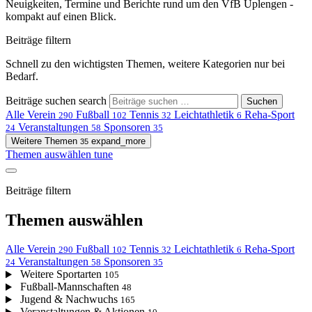
Neuigkeiten, Termine und Berichte rund um den VfB Uplengen -
kompakt auf einen Blick.
Beiträge filtern
Schnell zu den wichtigsten Themen, weitere Kategorien nur bei
Bedarf.
Beiträge suchen
search
Suchen
Alle
Verein
Fußball
Tennis
Leichtathletik
Reha-Sport
290
102
32
6
Veranstaltungen
Sponsoren
24
58
35
Weitere Themen
expand_more
35
Themen auswählen
tune
Beiträge filtern
Themen auswählen
Alle
Verein
Fußball
Tennis
Leichtathletik
Reha-Sport
290
102
32
6
Veranstaltungen
Sponsoren
24
58
35
Weitere Sportarten
105
Fußball-Mannschaften
48
Jugend & Nachwuchs
165
Veranstaltungen & Aktionen