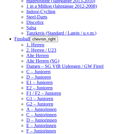
madetoshine (Jahrgänge 2013-2010)
1 in a Million (Jahrgänge 2012-2008)
Indoor-Cycling
Steel-Darts
Discofox
Salsa
Tanzkreis (Standard / Latein / u.v.m.)
Fussball
chevron_right
1. Herren
2. Herren / U23
Alte Herren
Alte Herren (SG)
Damen – SG VfB Uplengen / GW Firrel
C – Junioren
D – Junioren
E1 – Junioren
E2 – Junioren
F1 / F2 – Junioren
G1 – Junioren
G2 – Junioren
A – Juniorinnen
C – Juniorinnen
D – Juniorinnen
E – Juniorinnen
F – Juniorinnen