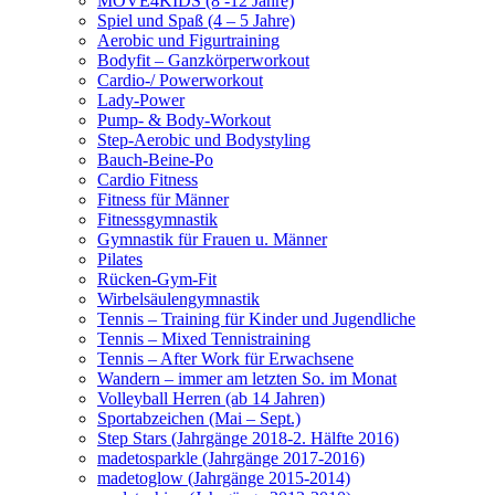
MOVE4KIDS (8 -12 Jahre)
Spiel und Spaß (4 – 5 Jahre)
Aerobic und Figurtraining
Bodyfit – Ganzkörperworkout
Cardio-/ Powerworkout
Lady-Power
Pump- & Body-Workout
Step-Aerobic und Bodystyling
Bauch-Beine-Po
Cardio Fitness
Fitness für Männer
Fitnessgymnastik
Gymnastik für Frauen u. Männer
Pilates
Rücken-Gym-Fit
Wirbelsäulengymnastik
Tennis – Training für Kinder und Jugendliche
Tennis – Mixed Tennistraining
Tennis – After Work für Erwachsene
Wandern – immer am letzten So. im Monat
Volleyball Herren (ab 14 Jahren)
Sportabzeichen (Mai – Sept.)
Step Stars (Jahrgänge 2018-2. Hälfte 2016)
madetosparkle (Jahrgänge 2017-2016)
madetoglow (Jahrgänge 2015-2014)