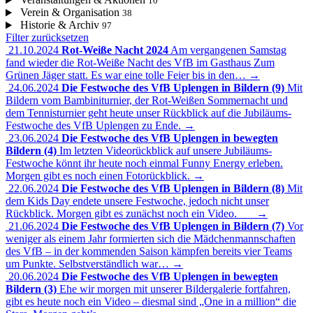
10
Verein & Organisation
38
Historie & Archiv
97
Filter zurücksetzen
21.10.2024
Rot-Weiße Nacht 2024
Am vergangenen Samstag
fand wieder die Rot-Weiße Nacht des VfB im Gasthaus Zum
Grünen Jäger statt. Es war eine tolle Feier bis in den…
→
24.06.2024
Die Festwoche des VfB Uplengen in Bildern (9)
Mit
Bildern vom Bambiniturnier, der Rot-Weißen Sommernacht und
dem Tennisturnier geht heute unser Rückblick auf die Jubiläums-
Festwoche des VfB Uplengen zu Ende.
→
23.06.2024
Die Festwoche des VfB Uplengen in bewegten
Bildern (4)
Im letzten Videorückblick auf unsere Jubiläums-
Festwoche könnt ihr heute noch einmal Funny Energy erleben.
Morgen gibt es noch einen Fotorückblick.
→
22.06.2024
Die Festwoche des VfB Uplengen in Bildern (8)
Mit
dem Kids Day endete unsere Festwoche, jedoch nicht unser
Rückblick. Morgen gibt es zunächst noch ein Video.
→
21.06.2024
Die Festwoche des VfB Uplengen in Bildern (7)
Vor
weniger als einem Jahr formierten sich die Mädchenmannschaften
des VfB – in der kommenden Saison kämpfen bereits vier Teams
um Punkte. Selbstverständlich war…
→
20.06.2024
Die Festwoche des VfB Uplengen in bewegten
Bildern (3)
Ehe wir morgen mit unserer Bildergalerie fortfahren,
gibt es heute noch ein Video – diesmal sind „One in a million“ die