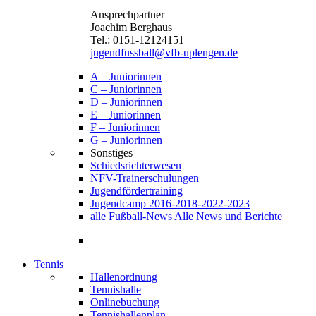
Ansprechpartner
Joachim Berghaus
Tel.: 0151-12124151
jugendfussball@vfb-uplengen.de
A – Juniorinnen
C – Juniorinnen
D – Juniorinnen
E – Juniorinnen
F – Juniorinnen
G – Juniorinnen
Sonstiges
Schiedsrichterwesen
NFV-Trainerschulungen
Jugendfördertraining
Jugendcamp 2016-2018-2022-2023
alle Fußball-News
Alle News und Berichte
Tennis
Hallenordnung
Tennishalle
Onlinebuchung
Tennishallenplan