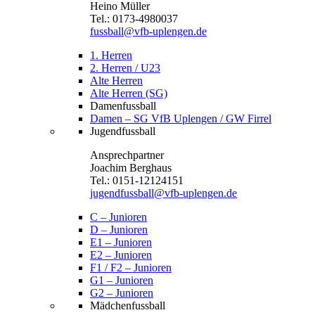
Heino Müller
Tel.: 0173-4980037
fussball@vfb-uplengen.de
1. Herren
2. Herren / U23
Alte Herren
Alte Herren (SG)
Damenfussball
Damen – SG VfB Uplengen / GW Firrel
Jugendfussball
Ansprechpartner
Joachim Berghaus
Tel.: 0151-12124151
jugendfussball@vfb-uplengen.de
C – Junioren
D – Junioren
E1 – Junioren
E2 – Junioren
F1 / F2 – Junioren
G1 – Junioren
G2 – Junioren
Mädchenfussball