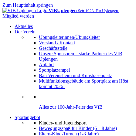
Zum Hauptinhalt springen
VfB
Uplengen
Seit 1923. Für Uplengen.
Mitglied werden
Aktuelles
Der Verein
Übungsleiterinnen/Übungsleiter
Vorstand / Kontakt
Geschäftsstelle
Unsere Sponsoren – starke Partner des VfB
Uplengen
Anfahrt
Sportplatzampel
Bau Vereinsheim und Kunstrasenplatz
Multifunktionsgebäude am Sportplatz am Höst
kommt 2026!
Alles zur 100-Jahr-Feier des VfB
Sportangebot
Kinder- und Jugendsport
Bewegungsspaß für Kinder (6 – 8 Jahre)
Eltern-Kind-Turnen (1-3 Jahre)