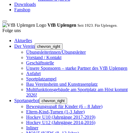
Downloads
Fanshop
VfB Uplengen
Seit 1923. Für Uplengen.
Folge uns
Aktuelles
Der Verein
chevron_right
Übungsleiterinnen/Übungsleiter
Vorstand / Kontakt
Geschäftsstelle
Unsere Sponsoren – starke Partner des VfB Uplengen
Anfahrt
Sportplatzampel
Bau Vereinsheim und Kunstrasenplatz
Multifunktionsgebäude am Sportplatz am Höst kommt
2026!
Sportangebot
chevron_right
Bewegungsspaß für Kinder (6 – 8 Jahre)
Eltern-Kind-Turnen (1-3 Jahre)
Hockey U10 (Jahrgänge 2017-2019)
Hockey U12 (Jahrgänge 2014-2016)
Inliner