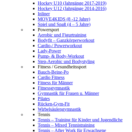
Hockey U10 (Jahrgänge 2017-2019)
Hockey U12 (Jahrgänge 2014-2016)
Inliner
MOVE4KIDS (8 -12 Jahre)
Spiel und Spaß (4 – 5 Jahre)
Powersport
Aerobic und Figurtraining
Bodyfit – Ganzkörperworkout
Cardio-/ Powerworkout
Lady-Power
Pump- & Body-Workout
Step-Aerobic und Bodystyling
Fitness / Gesundheitssport
Bauch-Beine-Po
Cardio Fitness
Fitness für Männer
Fitnessgymnastik
Gymnastik für Frauen u. Männer
Pilates
Rücken-Gym-Fit
Wirbelsäulengymnastik
Tennis
Tennis – Training für Kinder und Jugendliche
Tennis – Mixed Tennistraining
Tennis – After Work für Erwachsene